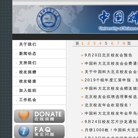
第
1
2
3
4
5
6
7
8
页
关于我们
新闻动态
9月20日北京校友会预告
支持我们
中国科大北京校友会会费通
关于中国科大北京校友会会
校友捐赠
2019个税年度汇算申报，
校友链接
中国科大北京校友会赠送烧
加入组织
北京校友会拟增选理事候选
工作机会
北京校友年会欢迎报名！
中国科大北京校友年会早鸟
9月24日校友芯片沙龙通知
月饼1000枚！中国科大